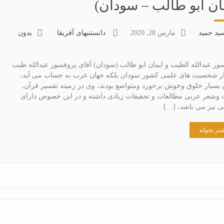
ان ابو طالب – سودان)
ید حمید
مارس 28, 2020
دانستنیهای آفریقا
بدون
ور عبدالله الطیب و ایمان ابو طالب (سودان) آقای پروفسور عبدالله طیب
ز شخصیت های علمی کشور سودان بلکه جهان عرب به حساب می آید،
 بسیار خلوق وخوش برخورد ومتواضع بودند، وی در زمینه تفسیر قرآن،
ت وشعر عربی مطالعات و تحقیقات زیادی داشته و در این خصوص دارای
اتی نیز می باشد، […]
تر بخواند