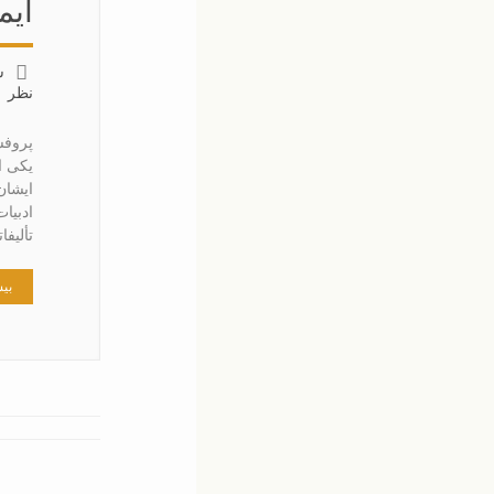
ایم
س
نظر
پروفس
یکی ا
ایشان
ادبیا
تألیف
بیش