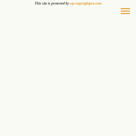
This site is protected by
wp-copyrightpro.com
موسسه بین المللی چراغ فروزان هدایت اندیشه
کتابخانه تخصصی
تفسیر و علوم قرآنی
INTERNATIONAL INSTITUTE OF GUIDING LIGHT OF THOUGHT
بیش از 18000 جلد کتاب
در موضوعات تخصصی تفسیر و علوم قرآن
سالن مطالعه
برگزاری کلاس های تخصصی تفسیر
برگزاری دوره های دانش افزایی
نمایشگاه نسخ نفیس قرآن
نمایشگاه عکس افریقا شناسی